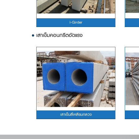
I-Girder
•
เสาเข็มคอนกรีตอัดแรง
เสาเข็มสี่เหลียมกลวง