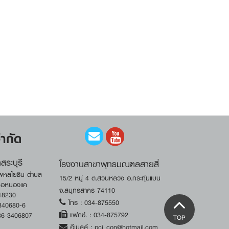
ำกัด
สระบุรี
โรงงานสาขาพุทธมณฑลสายสี่
นพหลโยธิน ตำบล
15/2 หมู่ 4 ต.สวนหลวง อ.กระทุ่มแบน
เภอหนองแค
จ.สมุทรสาคร 74110
 18230
โทร :
034-875550
340680-6
แฟกซ์. :
034-875792
36-3406807
TOP
อีเมลล์ : pci_con@hotmail.com