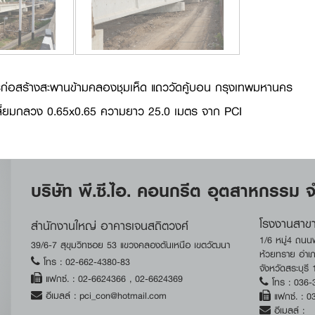
่อสร้างสะพานข้ามคลองชุมเห็ด แถววัดคู้บอน กรุงเทพมหานคร
่เหลี่ยมกลวง 0.65x0.65 ความยาว 25.0 เมตร จาก PCI
บริษัท พี.ซี.ไอ. คอนกรีต อุตสาหกรรม จ
โรงงานสาขา
สำนักงานใหญ่ อาคารเจนสถิตวงศ์
1/6 หมู่4 ถน
39/6-7 สุขุมวิทซอย 53 แขวงคลองตันเหนือ เขตวัฒนา
ห้วยทราย อำ
โทร :
02-662-4380-83
จังหวัดสระบุรี
แฟกซ์. :
02-6624366
,
02-6624369
โทร :
036-
อีเมลล์ : pci_con@hotmail.com
แฟกซ์. :
0
อีเมลล์ :