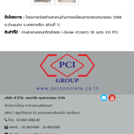
ชื่อโครงการ :
โครงการก่อสร้างสะพานข้ามทางรถไฟบนทางหลวงหมายเลข 2068
อ.ด่านขุนทด จ.นครราชสีมา (ส่วนที่ 1)
สินค้าที่ใช้
: คานสะพานคอนกรีตอัดแรง I-Girder ความยาว 30 เมตร จาก PCI
บริษัท พี.ซี.ไอ. คอนกรีต อุตสาหกรรม จำกัด
สำนักงานใหญ่ อาคารเจนสถิตวงศ์
39/6-7 สุขุมวิทซอย 53 แขวงคลองตันเหนือ เขตวัฒนา
โทร :
02-662-4380-83
แฟกซ์. :
02-6624366
,
02-6624369